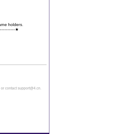
name holders.
------------★
or contact support@4.cn.